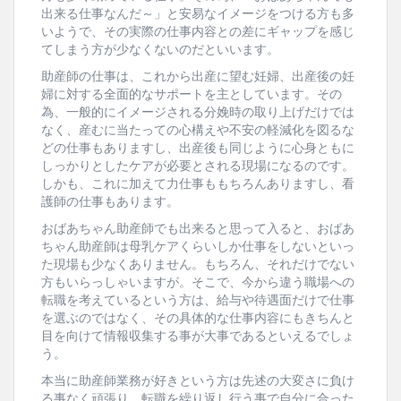
出来る仕事なんだ～」と安易なイメージをつける方も多
いようで、その実際の仕事内容との差にギャップを感じ
てしまう方が少なくないのだといいます。
助産師の仕事は、これから出産に望む妊婦、出産後の妊
婦に対する全面的なサポートを主としています。その
為、一般的にイメージされる分娩時の取り上げだけでは
なく、産むに当たっての心構えや不安の軽減化を図るな
どの仕事もありますし、出産後も同じように心身ともに
しっかりとしたケアが必要とされる現場になるのです。
しかも、これに加えて力仕事ももちろんありますし、看
護師の仕事もあります。
おばあちゃん助産師でも出来ると思って入ると、おばあ
ちゃん助産師は母乳ケアくらいしか仕事をしないといっ
た現場も少なくありません。もちろん、それだけでない
方もいらっしゃいますが。そこで、今から違う職場への
転職を考えているという方は、給与や待遇面だけで仕事
を選ぶのではなく、その具体的な仕事内容にもきちんと
目を向けて情報収集する事が大事であるといえるでしょ
う。
本当に助産師業務が好きという方は先述の大変さに負け
る事なく頑張り、転職を繰り返し行う事で自分に合った