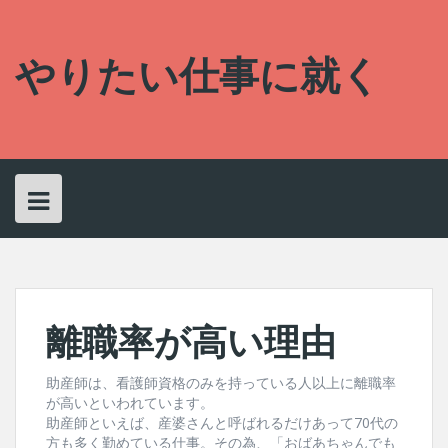
Skip
to
content
やりたい仕事に就く
離職率が高い理由
助産師は、看護師資格のみを持っている人以上に離職率
が高いといわれています。
助産師といえば、産婆さんと呼ばれるだけあって70代の
方も多く勤めている仕事。その為、「おばあちゃんでも