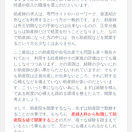
待遇や収入の職場を選ぶのだといいます。
助産師の求人は、専門サイトやハローワーク、派遣紹介
所などを利用するという方が一般的です。また、助産師
は帝王切開などの手術などは出来ないものの、正常分娩
ならば助産師だけで処置を行うこととなりました。なの
で助産師になった方の中には、自ら助産院などを開業す
るという方も少なくはありません。
ここ最近はこの助産院や自宅出産でも問題も多々報告さ
れており、利用する妊産婦やその家族の評価はとても厳
しくなりつつあります。その原因は、経験の少ないにわ
か助産師が多い事からだともいわれていますが、そもそ
も助産院は正規出産しか出来ないところ。それに対する
心構えなどを備えていない助産師が多いのだといいま
す。こういった事にならない為にも、まずは経験を積ん
である程度の心構えも踏める環境を整えた上で、開業を
考えましょう。
そして、助産院を開業するなら、先ずは助産院で勤務す
ることが大事です。もちろん、
産婦人科から転職して助
産院を経て開業すること
の方が、様々な経験を踏まえて
いるという事もあって、万が一にも備えられるかもしれ
ません。