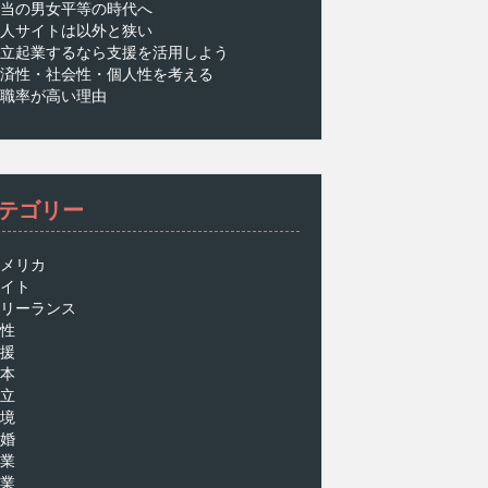
当の男女平等の時代へ
人サイトは以外と狭い
立起業するなら支援を活用しよう
済性・社会性・個人性を考える
職率が高い理由
テゴリー
メリカ
イト
リーランス
性
援
本
立
境
婚
業
業