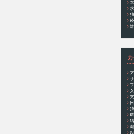
本
求
独
経
離
カ
ア
サ
フ
女
支
日
独
環
結
職
起