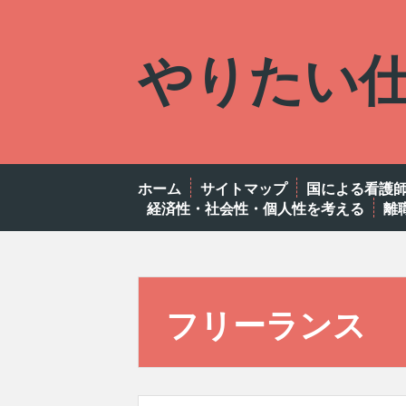
Skip
to
やりたい
content
ホーム
サイトマップ
国による看護
経済性・社会性・個人性を考える
離
フリーランス