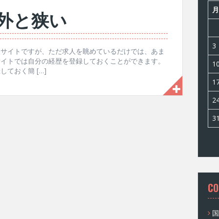
月
外と狭い
3
人サイトですが、ただ求人を眺めているだけでは、あま
サイトでは自分の経歴を登録しておくことができます。
1
ておく簡 […]
1
2
3
CO
国