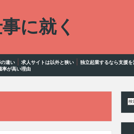
仕事に就く
師の違い
求人サイトは以外と狭い
独立起業するなら支援を
職率が高い理由
検
索: